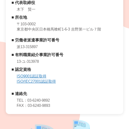
■ 代表取締役
木下 賢一
■ 所在地
〒103-0002
東京都中央区日本橋馬喰町1-6-3
吉野第一ビル７階
■ 労働者派遣事業許可番号
派13-315897
■ 有料職業紹介事業許可番号
13-ユ-313978
■ 認定資格
ISO9001認証取得
ISO/IEC27001認証取得
■ 連絡先
TEL：03-6240-9892
FAX：03-6240-9893