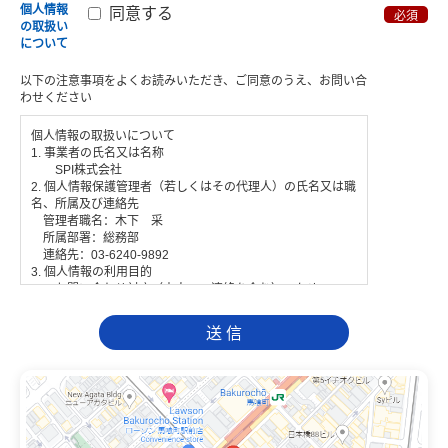
同意する
個人情報
必須
の取扱い
について
以下の注意事項をよくお読みいただき、ご同意のうえ、お問い合
わせください
個人情報の取扱いについて
1. 事業者の氏名又は名称
SPI株式会社
2. 個人情報保護管理者（若しくはその代理人）の氏名又は職
名、所属及び連絡先
管理者職名：木下 采
所属部署：総務部
連絡先：03-6240-9892
3. 個人情報の利用目的
・お問い合わせ対応（本人への連絡を含む）のため
4. 個人情報取扱いの委託
当社は事業運営上、前項利用目的の範囲に限って個人情報
を外部に委託することがあります。この場合、個人情報保護
水準の高い委託先を選定し、個人情報の適正管理・機密保持
についての契約を交わし、適切な管理を実施させます。
5. 個人情報の開示等の請求
ご本人様は、当社に対してご自身の個人情報の開示等（利
用目的の通知、開示、内容の訂正・追加・削除、利用の停止
または消去、第三者への提供の停止）に関して、下記の当社