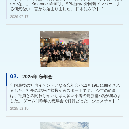
いいな。」 Kotomoの企画は、SPI社内の外国籍メンバーによ
る何気ない一言から始まりました。 日本語を学 […]
2026-07-17
02.
2025年 忘年会
年内最後の社内イベントとなる忘年会が12月19日に開催され
ました。社長の乾杯の挨拶からスタートです。 今年の幹事
は、社員との関わりがいちばん多い部署の総務部4名が務めま
した。 ゲームは昨年の忘年会で好評だった「ジェスチャ […]
2025-12-19