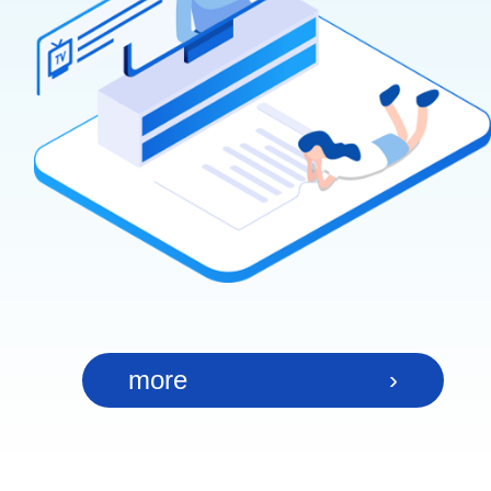
more
›