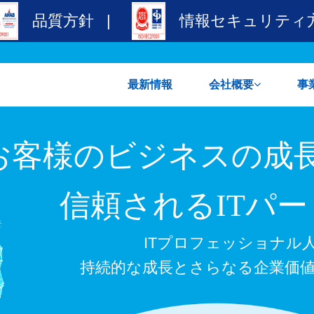
品質方針
|
情報セキュリティ
最新情報
会社概要
事
社長挨拶
品質方針
情報セキュリティ方針
個人情報保護方針
主
主
お客様のビジネスの成
信頼されるIT
パー
ITプロフェッショナル
持続的な成長とさらなる企業価