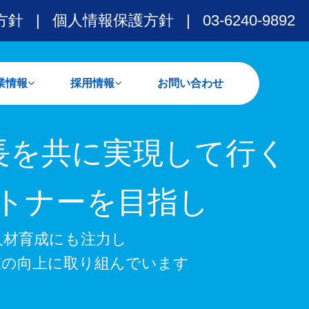
方針
|
個人情報保護方針
|
03-6240-9892
業情報
採用情報
お問い合わせ
な業務実績
な取引先
新卒の皆様へ
経験者の皆様へ
長を
共に実現して行く
トナーを目指し
人材育成
にも注力し
値の
向上に取り組んでいます