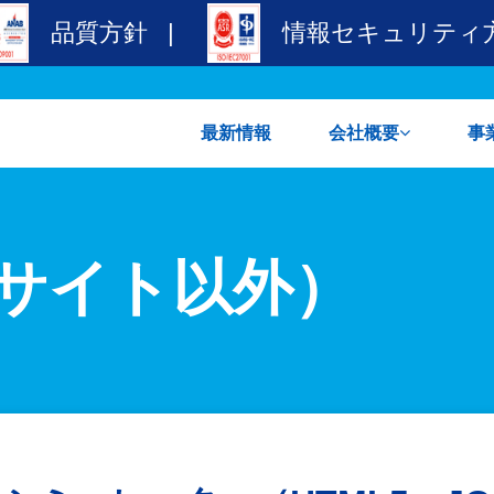
品質方針
|
情報セキュリティ
最新情報
会社概要
事
社長挨拶
品質方針
情報セキュリティ方針
個人情報保護方針
主
主
Cサイト以外）