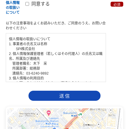
同意する
個人情報
必須
の取扱い
について
以下の注意事項をよくお読みいただき、ご同意のうえ、お問い合
わせください
個人情報の取扱いについて
1. 事業者の氏名又は名称
SPI株式会社
2. 個人情報保護管理者（若しくはその代理人）の氏名又は職
名、所属及び連絡先
管理者職名：木下 采
所属部署：総務部
連絡先：03-6240-9892
3. 個人情報の利用目的
・お問い合わせ対応（本人への連絡を含む）のため
4. 個人情報取扱いの委託
当社は事業運営上、前項利用目的の範囲に限って個人情報
を外部に委託することがあります。この場合、個人情報保護
水準の高い委託先を選定し、個人情報の適正管理・機密保持
についての契約を交わし、適切な管理を実施させます。
5. 個人情報の開示等の請求
ご本人様は、当社に対してご自身の個人情報の開示等（利
用目的の通知、開示、内容の訂正・追加・削除、利用の停止
または消去、第三者への提供の停止）に関して、下記の当社