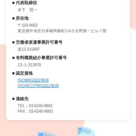
■ 代表取締役
木下 賢一
■ 所在地
〒103-0002
東京都中央区日本橋馬喰町1-6-3
吉野第一ビル７階
■ 労働者派遣事業許可番号
派13-315897
■ 有料職業紹介事業許可番号
13-ユ-313978
■ 認定資格
ISO9001認証取得
ISO/IEC27001認証取得
■ 連絡先
TEL：03-6240-9892
FAX：03-6240-9893