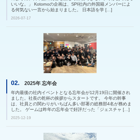
いいな。」 Kotomoの企画は、SPI社内の外国籍メンバーによ
る何気ない一言から始まりました。 日本語を学 […]
2026-07-17
02.
2025年 忘年会
年内最後の社内イベントとなる忘年会が12月19日に開催され
ました。社長の乾杯の挨拶からスタートです。 今年の幹事
は、社員との関わりがいちばん多い部署の総務部4名が務めま
した。 ゲームは昨年の忘年会で好評だった「ジェスチャ […]
2025-12-19